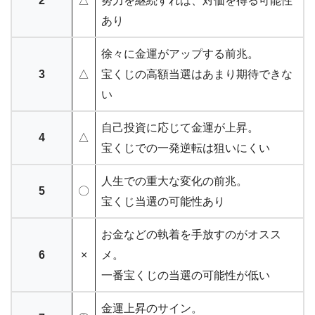
2
△
努力を継続すれば、対価を得る可能性
あり
徐々に金運がアップする前兆。
3
△
宝くじの高額当選はあまり期待できな
い
自己投資に応じて金運が上昇。
4
△
宝くじでの一発逆転は狙いにくい
人生での重大な変化の前兆。
5
〇
宝くじ当選の可能性あり
お金などの執着を手放すのがオスス
6
×
メ。
一番宝くじの当選の可能性が低い
金運上昇のサイン。