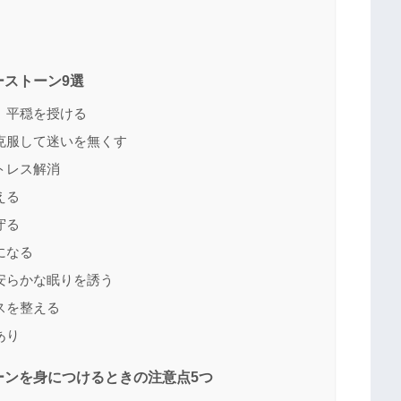
ストーン9選
、平穏を授ける
を克服して迷いを無くす
トレス解消
える
守る
になる
、安らかな眠りを誘う
スを整える
あり
ンを身につけるときの注意点5つ