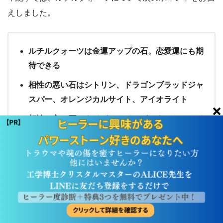
えしました。
ルチルクォーツは金運アップの石。恋愛運にも期
待できる
相性の悪い石はシトリン、ドラゴンブラッドジャ
スパー、オレンジカルサイト、アイオライト
相性の良い石はタイガーアイ、ガーネット、レイ
ンボー水晶
エネルギーの強い石なので感情が不安定になりや
すい人は要注意
ルチルクォーツ
は、ネガティブ思考をプラスに変革し、
エンジェルナンバー
レイキ
チャネリング
パワーストーン
パワースポット
問い合わせ
成功に導いてくれる素晴らしいパワーストーンです。