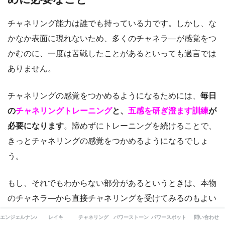
チャネリング能力は誰でも持っている力です。しかし、な
かなか表面に現れないため、多くのチャネラ―が感覚をつ
かむのに、一度は苦戦したことがあるといっても過言では
ありません。
チャネリングの感覚をつかめるようになるためには、
毎日
の
チャネリングトレーニング
と、
五感を研ぎ澄ます訓練
が
必要になります
。諦めずにトレーニングを続けることで、
きっとチャネリングの感覚をつかめるようになるでしょ
う。
もし、それでもわからない部分があるというときは、本物
のチャネラ―から直接チャネリングを受けてみるのもよい
でしょう。チャネラ―にも相性はあります。
さまざまなチ
エンジェルナンバー
レイキ
チャネリング
パワーストーン
パワースポット
問い合わせ