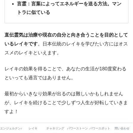
言霊：言葉によってエネルギーを送る方法。マン
トラに似ている
直伝霊気は治療や現在の自分と向き合うことを目的として
いるレイキです
。日本伝統のレイキを学びたい方にはオス
スメのレイキといえます。
レイキの効果を得ることで、あなたの生活が180度変わる
といっても過言ではありません。
最初からいきなり効果が出るのは難しいかもしれません
が、レイキを続けることで少しずつ人生が好転していきま
すよ！
ぜひ本記事を参考にして、レイキヒーリングの効果を実感
エンジェルナンバー
レイキ
チャネリング
パワーストーン
パワースポット
問い合わせ