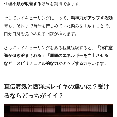
生理不順が改善する
効果を期待できます。
そしてレイキヒーリングによって、
精神力がアップする効
果
も。それまで自分を苦しめていた悩みを手放すことで、
自分自身を見つめ直す回数が増えます。
さらにレイキヒーリングをある程度経験すると、
「潜在意
識が研ぎ澄まされる」「周囲のエネルギーを向上させる」
など、スピリチュアル的な力がアップする
方もいます。
直伝霊気と西洋式レイキの違いは？受け
るならどっちがイイ？