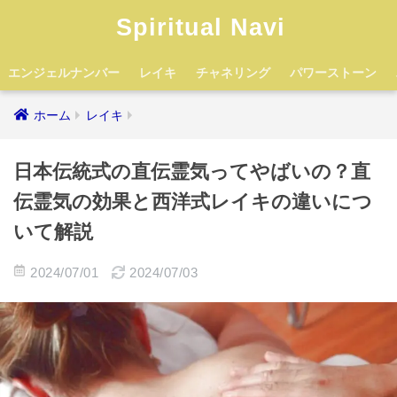
Spiritual Navi
エンジェルナンバー
レイキ
チャネリング
パワーストーン
ホーム
レイキ
日本伝統式の直伝霊気ってやばいの？直
伝霊気の効果と西洋式レイキの違いにつ
いて解説
2024/07/01
2024/07/03